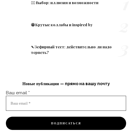
1
🤹‍♀️ Выбор: иллюзия и возможности
2
🤩 Крутые коллабы и inspired by
3
🍡Зефирный тест: действительно ли надо
терпеть?
— прямо на вашу почту
Новые публикации
Ваш email
*