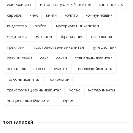
иммерсивное
интеллектуальныйкапитал
капиталисты
карьера
кино
книги
коллаб
коммуникация
лидерство
любовь
материальныйкапитал
медитация
мужчины
образование
отношения
практики
пространственныйкапитал
путешествия
размышления
секс
семья
социальныйкапитал
спектакль
стресс
счастье
творческийкапитал
телесныйкапитал
технологии
трансформационныйкапитал
успех
эксперименты
эмоциональныйкапитал
энергия
ТОП ЗАПИСЕЙ