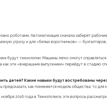
лано роботами. Автоматизация сначала заберёт рабочие ф
езную угрозу и для «белых воротничков» — бухгалтеров,
веке будут технологии. Машины легко смогут справлятьс
 а как эти «вчерашние выпускники» перейдут в стадию сп
чить детей? Какие навыки будут востребованы через
ь предсказать, как поменяется модель общества; то для 
 ноября 2016 года в Технополисе, эти вопросы рассматр