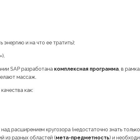
 энергию и на что ее тратить);
).
пании SAP разработана
комплексная программа
, в рам
делают массаж.
качества как:
ад расширением кругозора (недостаточно знать только т
ий из разных областей (
мета-предметность
) и необход