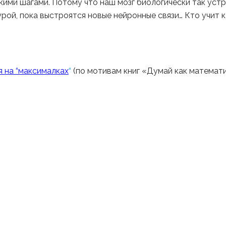
кими шагами. Потому что наш мозг биологически так устро
рой, пока выстроятся новые нейронные связи… Кто учит к
я на “максималках
“
(по мотивам книг «Думай как математ