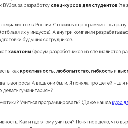
х ВУЗов за разработку
спец-курсов для студентов
(те 
пециалистов в России. Столичных программистов сразу 
 (отбивая их у индусов). А внутри компании разрабатыва
одготовки будущих сотрудников.
лают
хакатоны
(форум разработчиков из специалистов ра
еств, как
креативность, любопытство, гибкость
и
выс
ать вопросы. А ведь они были. Я поняла про детей – для 
то делать гуманитариям?
тематики? Учиться программировать? (Даже нашла
курс д
вность. Как и где этому учиться? Понятное дело, что в