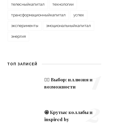
телесныйкапитал
технологии
трансформационныйкапитал
успех
эксперименты
эмоциональныйкапитал
энергия
1
ТОП ЗАПИСЕЙ
🤹‍♀️ Выбор: иллюзия и
возможности
2
🤩 Крутые коллабы и
inspired by