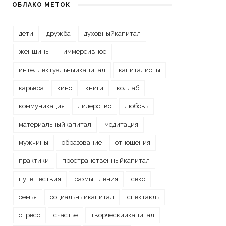
ОБЛАКО МЕТОК
дети
дружба
духовныйкапитал
женщины
иммерсивное
интеллектуальныйкапитал
капиталисты
карьера
кино
книги
коллаб
коммуникация
лидерство
любовь
материальныйкапитал
медитация
мужчины
образование
отношения
практики
пространственныйкапитал
путешествия
размышления
секс
семья
социальныйкапитал
спектакль
стресс
счастье
творческийкапитал