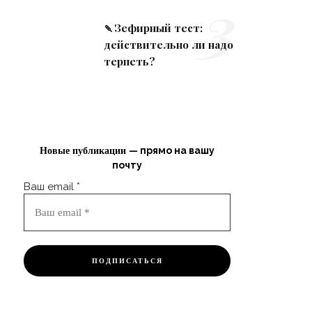
3
🍡Зефирный тест:
действительно ли надо
терпеть?
— прямо на вашу
Новые публикации
почту
Ваш email
*